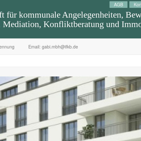
AGB
Kon
 für kommunale Angelegenheiten, Bewe
Mediation, Konfliktberatung und Immob
kennung
Email: gabi.mbh@ifkb.de