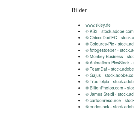
Bilder
www.skley.de
© KB3 - stock.adobe.com
© ChiccoDodiFC - stock
© Coloures-Pic - stock.a
© fotogestoeber - stock
© Monkey Business - sto
© Animaflora PicsStock -
© TeamDaf - stock.adob
© Gajus - stock.adobe.c
© Trueffelpix - stock.ado
© BillionPhotos.com - st
© James Steidl - stock.a
© cartoonresource - sto
© endostock - stock.ado