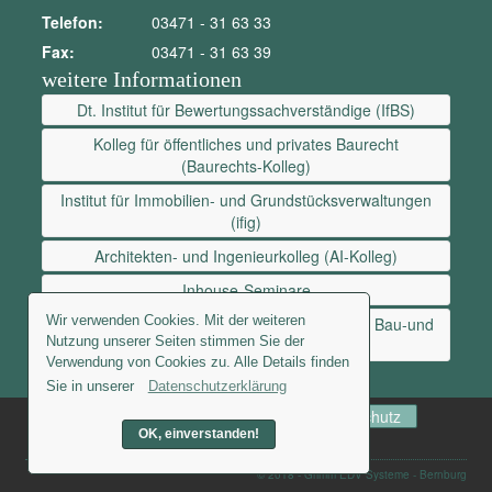
Telefon:
03471 - 31 63 33
Fax:
03471 - 31 63 39
weitere Informationen
Dt. Institut für Bewertungssachverständige (IfBS)
Kolleg für öffentliches und privates Baurecht
(Baurechts-Kolleg)
Institut für Immobilien- und Grundstücksverwaltungen
(ifig)
Architekten- und Ingenieurkolleg (AI-Kolleg)
Inhouse-Seminare
Wir verwenden Cookies. Mit der weiteren
Institut für Mediation und Konfliktberatung im Bau-und
Nutzung unserer Seiten stimmen Sie der
Immobilienwesen
Verwendung von Cookies zu. Alle Details finden
Sie in unserer
Datenschutzerklärung
AGB
Kontakt
Newsletter
Datenschutz
OK, einverstanden!
Impressum
© 2018 - Grimm EDV Systeme - Bernburg