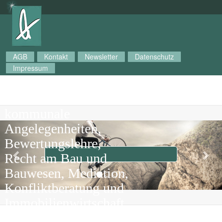
AGB
Kontakt
Newsletter
Datenschutz
Impressum
GABI mbH
Gesellschaft für
kommunale
Previous
Nex
Angelegenheiten,
Bewertungslehre,
Recht am Bau und
Bauwesen, Mediation,
Konfliktberatung und
Immobilienwirtschaft
mbH