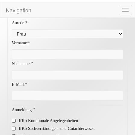
Navigation
Togg
navig
Anrede:*
Vorname:*
Nachname:*
E-Mail:*
Anmeldung:*
IfKb Kommunale Angelegenheiten
IfKb Sachverständigen- und Gutachterwesen