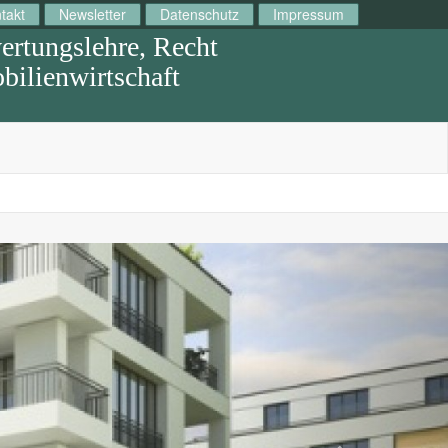
takt
Newsletter
Datenschutz
Impressum
rtungslehre, Recht
ilienwirtschaft
Next