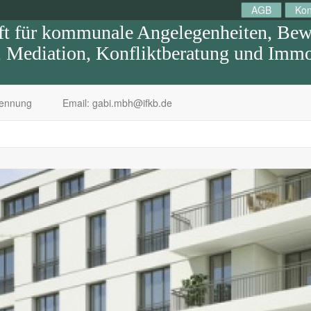
AGB
Kon
 für kommunale Angelegenheiten, Bewe
Mediation, Konfliktberatung und Immob
kennung
Email: gabi.mbh@ifkb.de