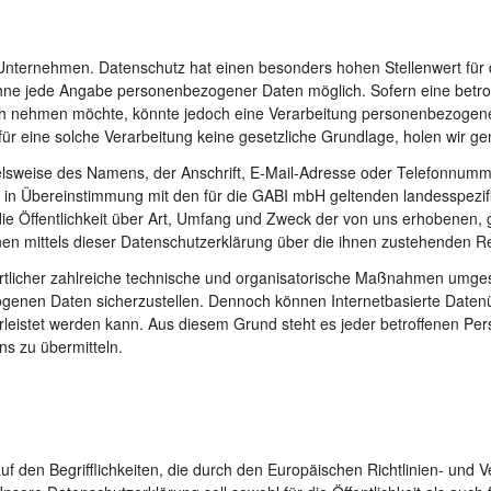
 Unternehmen. Datenschutz hat einen besonders hohen Stellenwert für
 ohne jede Angabe personenbezogener Daten möglich. Sofern eine betr
h nehmen möchte, könnte jedoch eine Verarbeitung personenbezogener 
r eine solche Verarbeitung keine gesetzliche Grundlage, holen wir gene
sweise des Namens, der Anschrift, E-Mail-Adresse oder Telefonnummer 
 in Übereinstimmung mit den für die GABI mbH geltenden landesspezif
e Öffentlichkeit über Art, Umfang und Zweck der von uns erhobenen,
en mittels dieser Datenschutzerklärung über die ihnen zustehenden Re
ortlicher zahlreiche technische und organisatorische Maßnahmen umges
ogenen Daten sicherzustellen. Dennoch können Internetbasierte Daten
rleistet werden kann. Aus diesem Grund steht es jeder betroffenen Pe
ns zu übermitteln.
f den Begrifflichkeiten, die durch den Europäischen Richtlinien- und