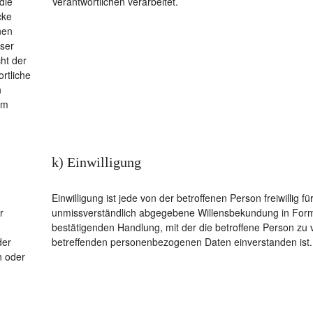
die
Verantwortlichen verarbeitet.
cke
nen
eser
ht der
rtliche
n
em
k) Einwilligung
Einwilligung ist jede von der betroffenen Person freiwillig 
r
unmissverständlich abgegebene Willensbekundung in Form 
bestätigenden Handlung, mit der die betroffene Person zu v
der
betreffenden personenbezogenen Daten einverstanden ist.
n oder