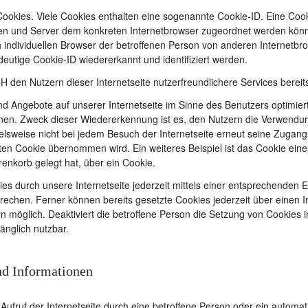
ookies. Viele Cookies enthalten eine sogenannte Cookie-ID. Eine Cook
iten und Server dem konkreten Internetbrowser zugeordnet werden könn
 individuellen Browser der betroffenen Person von anderen Internetbr
eutige Cookie-ID wiedererkannt und identifiziert werden.
den Nutzern dieser Internetseite nutzerfreundlichere Services bereits
nd Angebote auf unserer Internetseite im Sinne des Benutzers optimier
nen. Zweck dieser Wiedererkennung ist es, den Nutzern die Verwendung 
ielsweise nicht bei jedem Besuch der Internetseite erneut seine Zugang
n Cookie übernommen wird. Ein weiteres Beispiel ist das Cookie ein
arenkorb gelegt hat, über ein Cookie.
es durch unsere Internetseite jederzeit mittels einer entsprechenden 
rechen. Ferner können bereits gesetzte Cookies jederzeit über einen
ern möglich. Deaktiviert die betroffene Person die Setzung von Cookies
fänglich nutzbar.
nd Informationen
 Aufruf der Internetseite durch eine betroffene Person oder ein autom