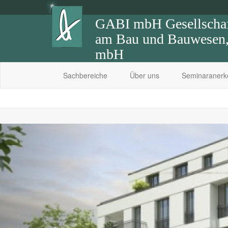
GABI mbH Gesellschaft
am Bau und Bauwesen, 
mbH
Sachbereiche
Über uns
Seminaraner
Previous