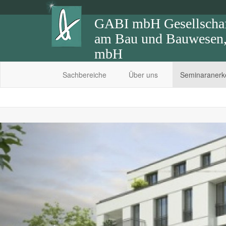
GABI mbH Gesellschaft
am Bau und Bauwesen, 
mbH
Sachbereiche
Über uns
Seminaraner
Previous