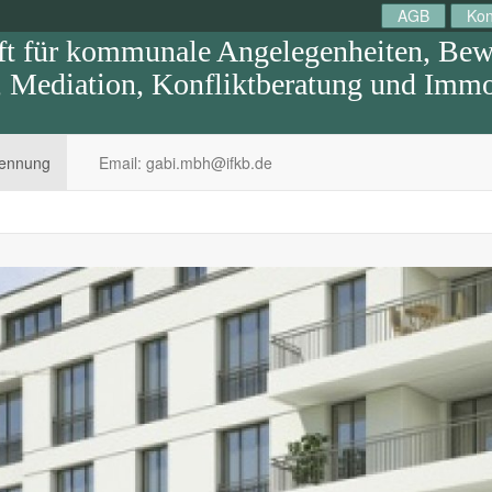
AGB
Kon
 für kommunale Angelegenheiten, Bewe
Mediation, Konfliktberatung und Immob
kennung
Email: gabi.mbh@ifkb.de