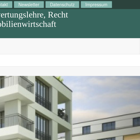
takt
Newsletter
Datenschutz
Impressum
rtungslehre, Recht
ilienwirtschaft
Next