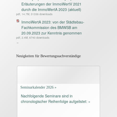
Erläuterungen der ImmoWertV 2021
durch die ImmoWertA 2023 (aktuell)
pdf, 14.7M, 31336 downloads
ImmoWertA 2023: von der Städtebau-
Fachkommission des BMWSB am
20.09.2023 zur Kenntnis genommen
pdf, 2.4M, 6740 downloads
IfBS-Synopse 4 aktuell - Synoptische
Gegenüberstellung des 3. Entwurfs der
ImmoWertA 2021 vom 22.12.2021 und
Neuigkeiten für Bewertungssachverständige
des 6. Entwurfes der ImmoWertA vom
20.09.2023
pdf, 13.7M, 6523 downloads
IfBS-Synopse 3 zur BelWertV vom
04.10.2022, in Kraft getreten am
Seminarkalender 2026 »
08.10.2022
Nachfolgende Seminare sind in
pdf, 1.2M, 4948 downloads
chronologischer Reihenfolge aufgelistet: »
Beschluss des Bundesrates vom
25.06.2021
pdf, 101.5K, 5440 downloads