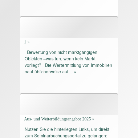
Drucksache 407/1/21 - Empfehlungen
der Ausschüsse
pdf, 110.6K, 5548 downloads
Drucksache 407/21 des Bundesrates
vom 12.05.2021
pdf, 3.4M, 5704 downloads
1 »
1. Referentenentwurf ImmoWertV 2021
Bewertung von nicht marktgängigen
(vom 19.06.2020)
Objekten –was tun, wenn kein Markt
pdf, 5.4M, 5620 downloads
vorliegt? Die Wertermittlung von Immobilien
Auswertungsübersicht BMI (vom
baut üblicherweise auf… »
17.05.2021)
pdf, 2.6M, 6632 downloads
2. Referentenentwurf ImmoWertV 2021
(vom 01.02.2021) veröffentlicht am
12.05.2021
pdf, 2.4M, 6124 downloads
FAQ
Aus- und Weiterbildungsangebot 2025 »
pdf, 121K, 15992 downloads
Nutzen Sie die hinterlegten Links, um direkt
Ertragswertrichtlinie
zum Seminarbuchungsportal zu gelangen: