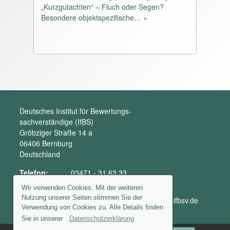
pdf, 1M, 9786 downloads
„Kurzgutachten“ – Fluch oder Segen?
Sachwertrichtlinie
Besondere objektspezifische… »
pdf, 2M, 9746 downloads
Vergleichswertrichtlinie
pdf, 898K, 31700 downloads
abgestimmter Erlass - Bewertungsgestz
pdf, 592K, 18310 downloads
Deutsches Institut für Bewertungs-
sachverständige (IfBS)
Gröbziger Straße 14 a
06406 Bernburg
Deutschland
Telefon:
03471 - 31 63 33
Fax:
03471 - 31 63 39
Wir verwenden Cookies. Mit der weiteren
Nutzung unserer Seiten stimmen Sie der
E-Mail:
bewertungssachverstaendige@ifbsv.de
Verwendung von Cookies zu. Alle Details finden
Sie in unserer
Datenschutzerklärung